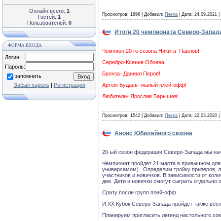
Онлайн всего:
1
Просмотров: 1896 | Добавил:
Пчела
| Дата:
24.09.2021
|
Гостей:
1
Пользователей:
0
Итоги 20 чемпионата Северо-Запад
ФОРМА ВХОДА
Чемпион 20 го сезона Никита Павлов!
Логин:
Серебро-Ксения Обоева!
Пароль:
Бронза- Даниил Перов!
запомнить
Забыл пароль
|
Регистрация
Артем Будаев- малый плей-офф!
Любители- Ярослав Барышев!
Просмотров: 1542 | Добавил:
Пчела
| Дата:
22.03.2020
|
Анонс Юбилейного сезона
20-ый сезон федерации Северо-Запада мы нач
Чемпионат пройдет 21 марта в привычном для
универсамом). Определим тройку призеров, 
участников и новичков. В зависимости от коли
две. Дети и новички смогут сыграть отдельно 
Сразу после групп плей-офф.
И XX Кубок Северо-Запада пройдет также весн
Планируем пригласить легенд настольного хок