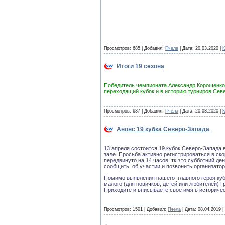
Просмотров: 685 | Добавил:
Пчела
| Дата:
20.03.2020
|
К
Итоги 19 сезона
Победитель чемпионата Александр Корощенко 
переходящий кубок и в историю турниров Сев
Просмотров: 637 | Добавил:
Пчела
| Дата:
20.03.2020
|
К
Анонс 19 кубка Северо-Запада
13 апреля состоится 19 кубок Северо-Запада 
зале. Просьба активно регистрироваться в ск
передвинуто на 14 часов, тк это субботний де
сообщить об участии и позвонить организатор
Помимо выявления нашего главного героя куб
малого (для новичков, детей или любителей) 
Приходите и вписываете своё имя в историче
Просмотров: 1501 | Добавил:
Пчела
| Дата:
08.04.2019
|