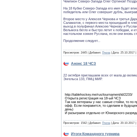
Чемпион Северо-Запада Олег Ортинов! Поздр
На 18 Кубке Северо-Запада его имя будет впи
победитель или Олег совершит дубль, выигра
Второе место у Алексея Чернова и третья Дар
Саламатов, с первого места прошедший в пле
выход в полуфинал Алексею Чернову и Русла
Вельмога бегло и быстро летит к победам, и к
настольном хоккее Руслана, если они вновь с
Продолжение следует...
Просмотров: 2445 | Добавил:
Пчела
| Дата:
25.10.2017
|
Анонс 18 ЧСЗ
22 октября приглашаем всех от мала до вели
Энгельса 133, ПМЦ МИР.
http://tablehockey.me/rus/tournament/id/2233/
Открыта регистрация на 18-ый ЧСЗ
Так как ветераны у нас самые стойки, то по
офф. Если понравится, то сделаем в будущем
день)
И разыграем отдельно от Юниорского разряд
Просмотров: 1542 | Добавил:
Пчела
| Дата:
20.10.2017
|
Итоги Командного турнира