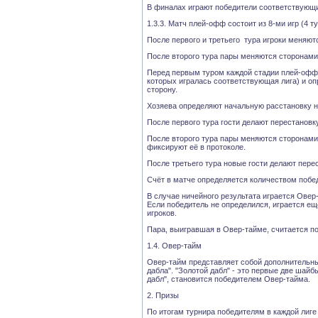
В финалах играют победители соответствующ
1.3.3. Матч плей-офф состоит из 8-ми игр (4 ту
После первого и третьего тура игроки меняют
После второго тура пары меняются сторонами
Перед первым туром каждой стадии плей-офф 
которых игралась соответствующая лига) и оп
сторону.
Хозяева определяют начальную расстановку на
После первого тура гости делают перестановку
После второго тура пары меняются сторонами.
фиксируют её в протоколе.
После третьего тура новые гости делают пере
Счёт в матче определяется количеством побе
В случае ничейного результата играется Овер
Если победитель не определился, играется ещ
игроков.
Пара, выигравшая в Овер-тайме, считается п
1.4. Овер-тайм
Овер-тайм представляет собой дополнительны
дабла". "Золотой дабл" - это первые две шай
дабл", становится победителем Овер-тайма.
2. Призы
По итогам турнира победителям в каждой лиге