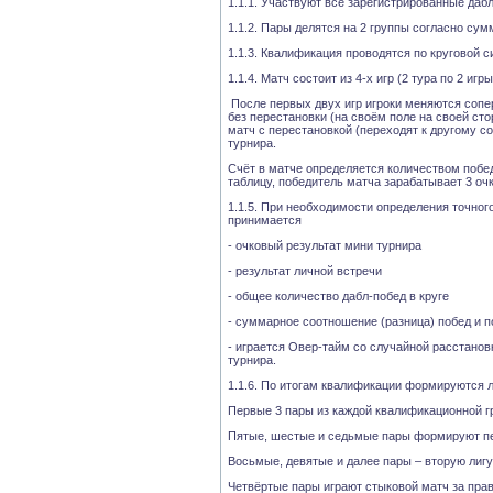
1.1.1. Участвуют все зарегистрированные дабл
1.1.2. Пары делятся на 2 группы согласно сум
1.1.3. Квалификация проводятся по круговой 
1.1.4. Матч состоит из 4-х игр (2 тура по 2 игры
После первых двух игр игроки меняются сопе
без перестановки (на своём поле на своей сто
матч с перестановкой (переходят к другому с
турнира.
Счёт в матче определяется количеством побед
таблицу, победитель матча зарабатывает 3 очк
1.1.5. При необходимости определения точного
принимается
- очковый результат мини турнира
- результат личной встречи
- общее количество дабл-побед в круге
- суммарное соотношение (разница) побед и 
- играется Овер-тайм со случайной расстанов
турнира.
1.1.6. По итогам квалификации формируются л
Первые 3 пары из каждой квалификационной 
Пятые, шестые и седьмые пары формируют пе
Восьмые, девятые и далее пары – вторую лигу
Четвёртые пары играют стыковой матч за пра