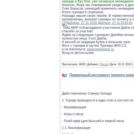
награде и Еву Ком, уже начавшую неожиданно 
Конечно, Жору мы планировали увидеть в друг
Олег Борисов, умеющий применить неожиданн
Итоги турнира в скорпионе.
Награды нашли своих героев. В торжественной
пионерлагерь, выиграл турниры по теннису и з
ПМЦ МИР отблагодарило участников Дабла св
спасибо за участие!
Ждём на следующих турнирах! ДаблКап возмож
полностью нишу 3-его Дабла.
А весной по традиции Кубок в большом зале.
Фото с турнира в группе Турниры ФНХ СЗ,
и на магнопусе.
www.magnopus.ru
Вход по фотоссылке.
Просмотров: 4838 | Добавил:
Пчела
| Дата:
30.11.2016
|
Примерный регламент парного кома
Дабл-чемпионат Северо-Запада
1. Турнир проводится в один этап и состоит из
- Квалификация
- Игры в лигах
- Плей-офф (для Высшей и первой лиги)
1.1. Квалификация