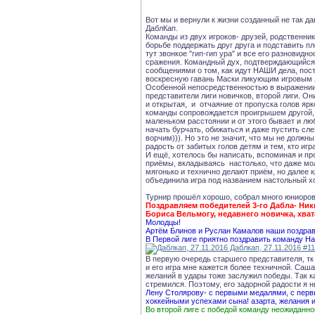
Вот мы и вернули к жизни созданный не так д
ДаблКап.
Команды из двух игроков- друзей, родственник
борьбе поддержать друг друга и подставить п
тут звонкое "гип-гип ура" и все его разновид
сражения. Командный дух, подтверждающийся
сообщениями о том, как идут НАШИ дела, пос
воскресную гавань Маски ликующим игровым л
Особенной непосредственностью в выражении
представители лиги новичков, второй лиги. Он
и открытая, и отчаяние от пропуска голов яр
команды сопровождается проигрышем другой,
маленьком расстоянии и от этого бывает и л
начать бурчать, обижаться и даже пустить сле
ворчим))). Но это не значит, что мы не долж
радость от забитых голов детям и тем, кто игр
И ещё, хотелось бы написать, вспоминая и пр
приёмы, вкладываясь настолько, что даже мол
мягонько и технично делают приём, но далее 
объединила игра под названием настольный х
Турнир прошёл хорошо, собрал много юниоров
Поздравляем победителей 3-го Дабла- Ник
Бориса Вельмогу, недавнего новичка, хват
Молодцы!
Артём Блинов и Руслан Камалов наши поздрав
В Первой лиге приятно поздравить команду На
В первую очередь старшего представителя, тк 
и его игра мне кажется более техничной. Са
желаний в удары тоже заслужил победы. Так к
стремился. Поэтому, его задорной радости я 
Лену Столярову- с первыми медалями, с перв
хоккейными успехами сына! азарта, желания 
Во второй лиге с победой команду неожиданно