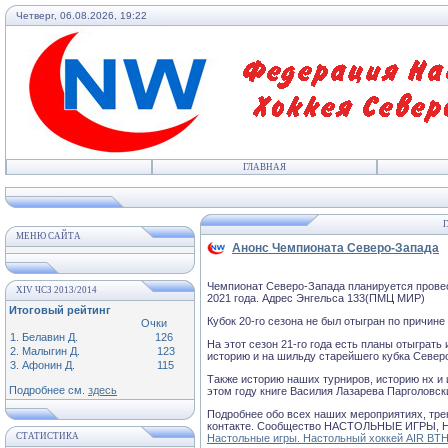
Четверг, 06.08.2026, 19:22
ГЛАВНАЯ
Г
МЕНЮ САЙТА
Анонс Чемпионата Северо-Запада
Чемпионат Северо-Запада планируется провес
XIV ЧСЗ 2013/2014
2021 года. Адрес Энгельса 133(ПМЦ МИР)
Итоговый рейтинг
Кубок 20-го сезона не был отыгран по причине
Очки
1. Белавин Д.
126
На этот сезон 21-го года есть планы отыграть
2. Малыгин Д.
123
историю и на шильду старейшего кубка Север
3. Афонин Д.
115
Также историю наших турниров, историю нх 
Подробнее см.
здесь
этом году книге Василия Лазарева Парголовск
Подробнее обо всех наших мероприятиях, трен
контакте. Сообщество НАСТОЛЬНЫЕ ИГРЫ, Н
СТАТИСТИКА
Настольные игры. Настольный хоккей AIR BT