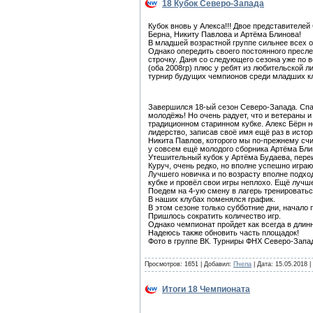
18 Кубок Северо-Запада
Кубок вновь у Алекса!!! Двое представителе
Берна, Никиту Павлова и Артёма Блинова!
В младшей возрастной группе сильнее всех о
Однако опередить своего постоянного пресл
строчку. Даня со следующего сезона уже по в
(оба 2008гр) плюс у ребят из любительской 
турнир будущих чемпионов среди младших к
Завершился 18-ый сезон Северо-Запада. Спа
молодёжь! Но очень радует, что и ветераны 
традиционном старинном кубке. Алекс Бёрн н
лидерство, записав своё имя ещё раз в исто
Никита Павлов, которого мы по-прежнему сч
у совсем ещё молодого сборника Артёма Бли
Утешительный кубок у Артёма Будаева, пере
Куруч, очень редко, но вполне успешно играю
Лучшего новичка и по возрасту вполне подхо
кубке и провёл свои игры неплохо. Ещё лучш
Поедем на 4-ую смену в лагерь тренировать
В наших клубах поменялся график.
В этом сезоне только субботние дни, начало п
Пришлось сократить количество игр.
Однако чемпионат пройдет как всегда в длин
Надеюсь также обновить часть площадок!
Фото в группе ВК. Турниры ФНХ Северо-Запа
Просмотров: 1651 | Добавил:
Пчела
| Дата:
15.05.2018
|
Итоги 18 Чемпионата