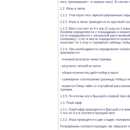
лигу, проигравшие – в первую лигу). В случае
1.2. Игры в лигах
1.2.1. Участвуют все зарегистрированные пары
2.2.2. Игры в лигах проводятся по круговой с
1.2.3. Матч состоит из 4-х игр (2 тура по 2 и
Хозяева определяются с площадками и играют 
гости определяются с начальной расстановкой
сопернику). Счёт в матче определяется колич
получают по 1 очку в турнирную таблицу, побе
1.2.4. При необходимости определения точного
принимается
- очковый результат мини турнира
- результат личной встречи
- общее количество дабл-побед в круге
- суммарное соотношение (разница) побед и 
- играется Овер-тайм со случайной расстанов
турнира.
1.2.5. По итогам игр в Высшей и первой лиге
1.3. Плей-офф
1.3.1. Плей-офф проводится в Высшей и в пер
1-ого по 4-е в соответствующей лиге.
1.3.2. Игры проводятся в две стадии: полуфин
Полуфиналы соответствующих лиг образуют пар